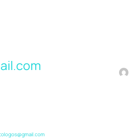
il.com
tologos@gmail.com