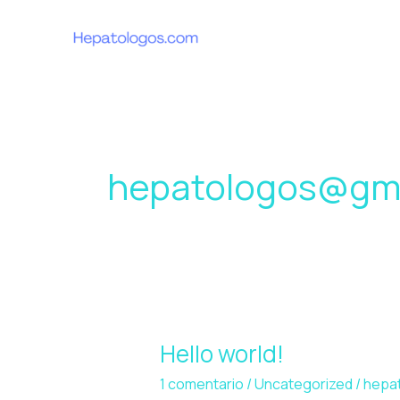
Ir
al
contenido
hepatologos@gma
Hello world!
Hello
world!
1 comentario
/
Uncategorized
/
hepa