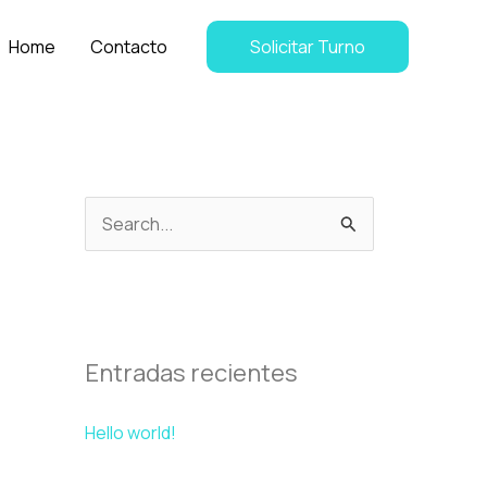
Home
Contacto
Solicitar Turno
B
u
s
c
a
Entradas recientes
r
Hello world!
p
o