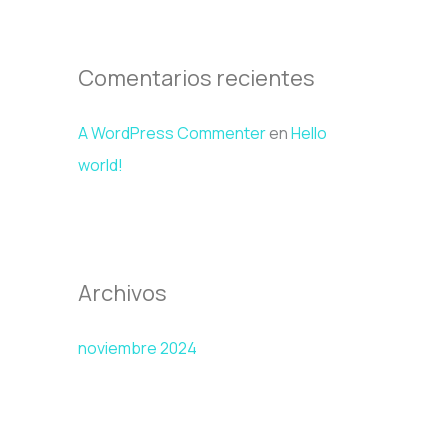
r
:
Comentarios recientes
A WordPress Commenter
en
Hello
world!
Archivos
noviembre 2024