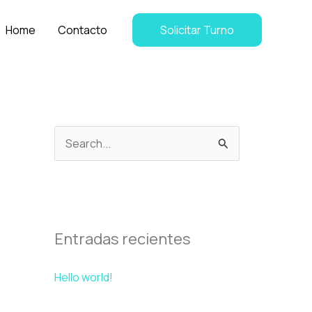
Home
Contacto
Solicitar Turno
B
u
s
c
a
Entradas recientes
r
Hello world!
p
o