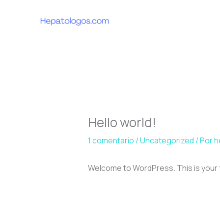
Ir
al
contenido
Hello world!
1 comentario
/
Uncategorized
/ Por
h
Welcome to WordPress. This is your fir